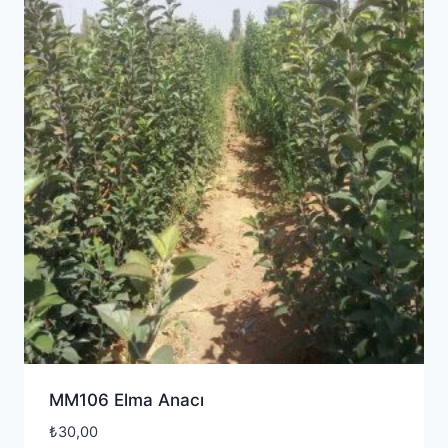
MM106 Elma Anacı
₺
30,00