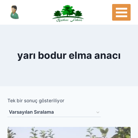
Skip
to
content
yarı bodur elma anacı
Tek bir sonuç gösteriliyor