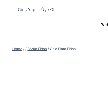
Skip
to
Giriş Yap
Üye Ol
content
Bod
Home
/
/
Bodur Fidan
/
Gala Elma Fidanı