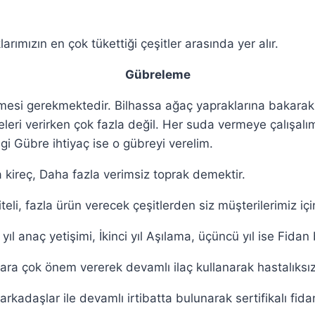
arımızın en çok tükettiği çeşitler arasında yer alır.
Gübreleme
lmesi gerekmektedir. Bilhassa ağaç yapraklarına bakarak
leri verirken çok fazla değil. Her suda vermeye çalışalı
angi Gübre ihtiyaç ise o gübreyi verelim.
kireç, Daha fazla verimsiz toprak demektir.
iteli, fazla ürün verecek çeşitlerden siz müşterilerimiz iç
k yıl anaç yetişimi, İkinci yıl Aşılama, üçüncü yıl ise Fid
lara çok önem vererek devamlı ilaç kullanarak hastalıksı
kadaşlar ile devamlı irtibatta bulunarak sertifikalı fid