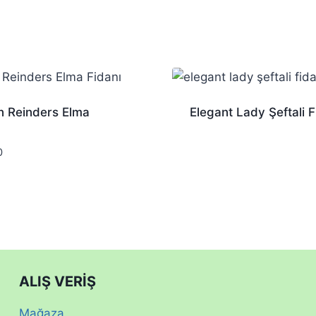
n Reinders Elma
Elegant Lady Şeftali F
0
ALIŞ VERİŞ
Mağaza