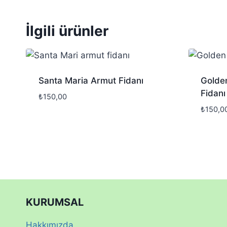
İlgili ürünler
Santa Maria Armut Fidanı
Golde
Fidanı
₺
150,00
₺
150,0
KURUMSAL
Hakkımızda