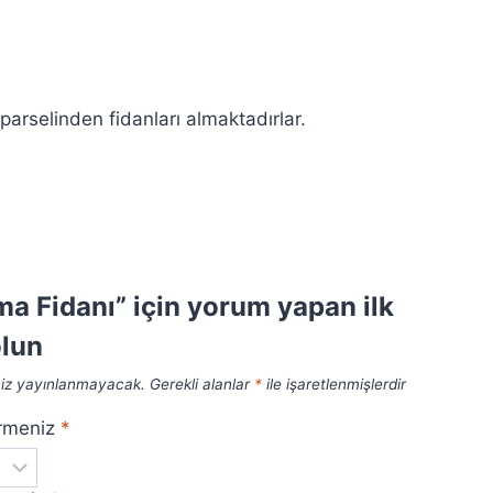
arselinden fidanları almaktadırlar.
ma Fidanı” için yorum yapan ilk
olun
niz yayınlanmayacak.
Gerekli alanlar
*
ile işaretlenmişlerdir
irmeniz
*