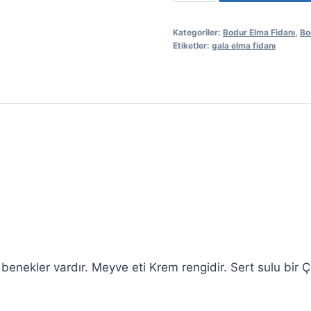
Elma
Fidanı
Kategoriler:
Bodur Elma Fidanı
,
Bo
adet
Etiketler:
gala elma fidanı
enekler vardır. Meyve eti Krem rengidir. Sert sulu bir Çe