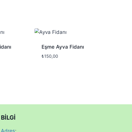
idanı
Eşme Ayva Fidanı
₺
150,00
BİLGİ
Adres
: