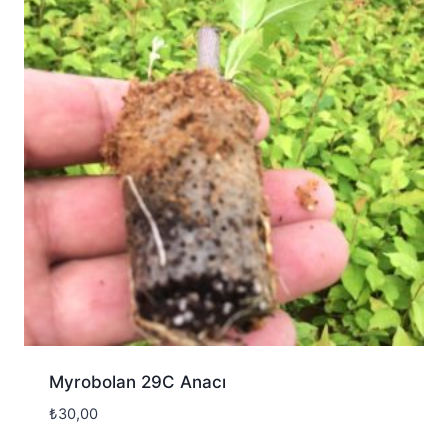
Myrobolan 29C Anacı
₺
30,00